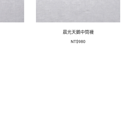
晨光天鵝中筒襪
NT$980