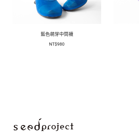
藍色萌芽中筒襪
NT$980