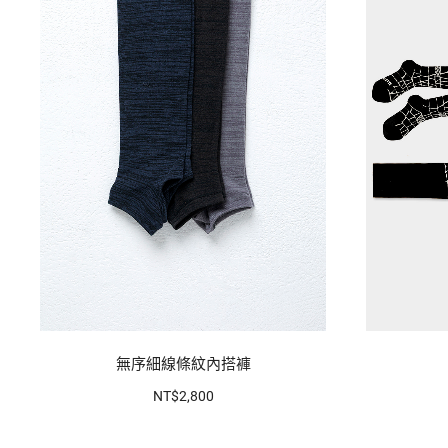
無序細線條紋內搭褲
NT$2,800