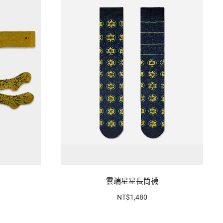
雲端星星長筒襪
NT$1,480