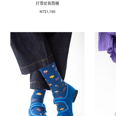
打雪仗長筒襪
NT$1,180