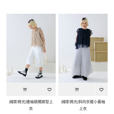
|線影微光|連袖褶襉廓型上
|線影微光|斜向衣襬小蓋袖
衣
上衣