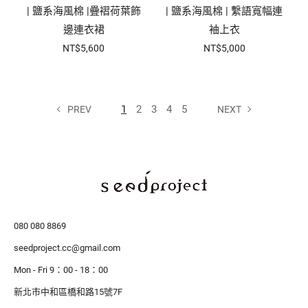
| 鹽系海風棉 |疊褶荷葉飾
| 鹽系海風棉 | 繫語寬幅連
邊連衣裙
袖上衣
NT$5,600
NT$5,000
1
2
3
4
5
PREV
NEXT
080 080 8869
seedproject.cc@gmail.com
Mon - Fri 9：00 - 18：00
新北市中和區橋和路15號7F