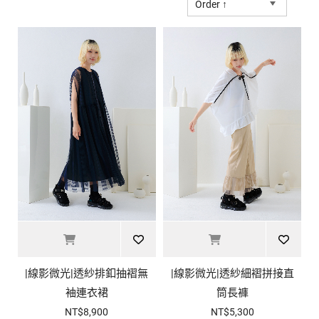
Order ↑
|線影微光|透紗排釦抽褶無
|線影微光|透紗細褶拼接直
袖連衣裙
筒長褲
NT$8,900
NT$5,300