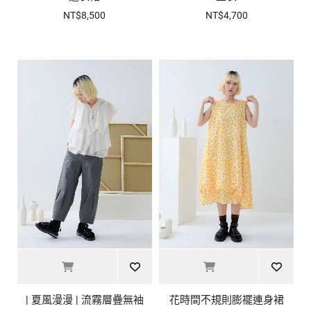
NT$8,500
NT$4,700
| 夏風漫漫 | 流霧層疊無袖
花時間不規則膨襬連身裙