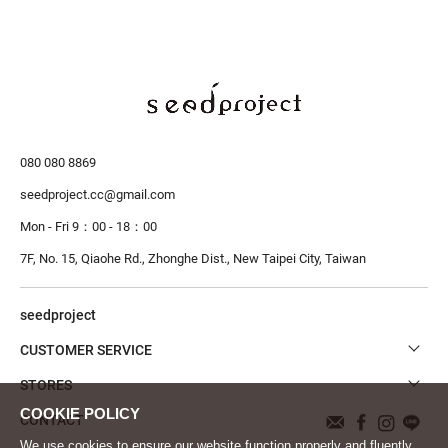
080 080 8869
seedproject.cc@gmail.com
Mon - Fri 9：00 - 18：00
7F, No. 15, Qiaohe Rd., Zhonghe Dist.,
New Taipei City, Taiwan
seedproject
CUSTOMER SERVICE
STORES
CONTACT
We use cookies to ensure our website function properly and fluently.