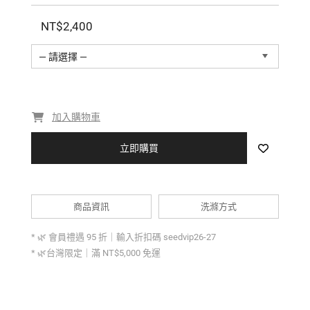
NT$2,400
— 請選擇 —
加入購物車
立即購買
商品資訊
洗滌方式
* 🌿 會員禮遇 95 折｜輸入折扣碼 seedvip26-27
* 🌿台灣限定｜滿 NT$5,000 免運