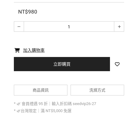
NT$980
加入購物車
立即購買
商品資訊
洗滌方式
* 🌿 會員禮遇 95 折｜輸入折扣碼 seedvip26-27
* 🌿台灣限定｜滿 NT$5,000 免運