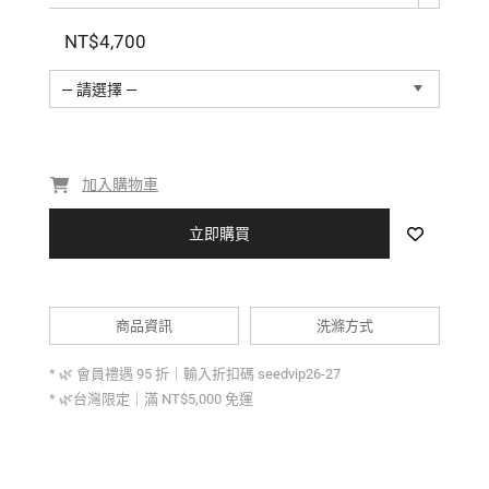
/ 兼具實穿與風格的下身單品
NT$4,700
— 請選擇 —
加入購物車
立即購買
商品資訊
洗滌方式
* 🌿 會員禮遇 95 折｜輸入折扣碼 seedvip26-27
* 🌿台灣限定｜滿 NT$5,000 免運