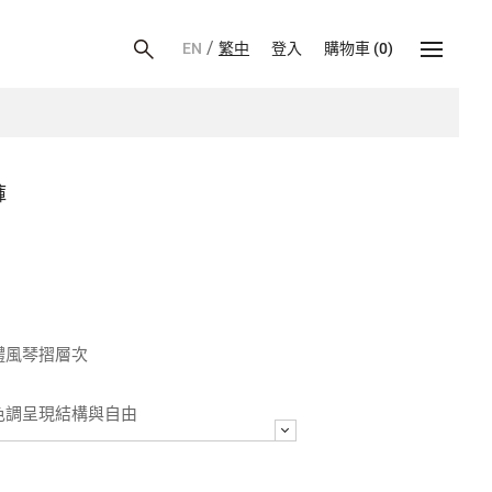
/
EN
繁中
登入
購物車
(
0
)
褲
體風琴摺層次
的色調呈現結構與自由