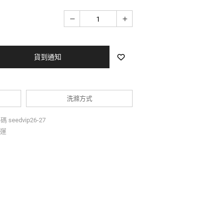
立即購買
洗滌方式
seedvip26-27
免運