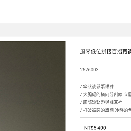
風琴低位拼接百摺寬
2526003
/ 傘狀後鬆緊裙褲
/ 大腿處的橫向分割線 立
/ 腰部鬆緊帶與褲耳袢
/ 打破褲裝的單調 冷靜
NT$5,400