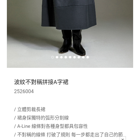
波紋不對稱拼接A字裙
2526004
/ 立體剪裁長裙
/ 裙身採獨特的弧形分割線
/ A-Line 線條對各種身型都具包容性
/ 不對稱的線條 打破了規則 每一步都走出了自己的節