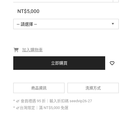
奏與優雅
NT$5,000
— 請選擇 —
加入購物車
立即購買
商品資訊
洗滌方式
* 🌿 會員禮遇 95 折｜輸入折扣碼 seedvip26-27
* 🌿台灣限定｜滿 NT$5,000 免運