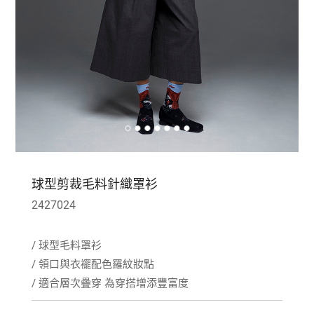
球型剪裁毛料針織罩衫
2427024
/ 球型毛料罩衫
/ 領口與衣襬配色羅紋妝點
/ 適合層次疊穿 為穿搭增添豐富度