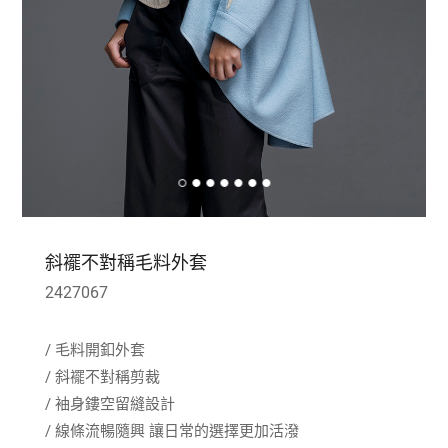
斜襬不對稱毛料外套
2427067
/ 毛料開釦外套
/ 斜襬不對稱剪裁
/ 袖身鏤空留縫設計
/ 線條流暢隨興 讓日常的選擇更加活潑