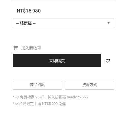
NT$16,980
— 請選擇 —
加入購物車
立即購買
商品資訊
洗滌方式
* 🌿 會員禮遇 95 折｜輸入折扣碼 seedvip26-27
* 🌿台灣限定｜滿 NT$5,000 免運