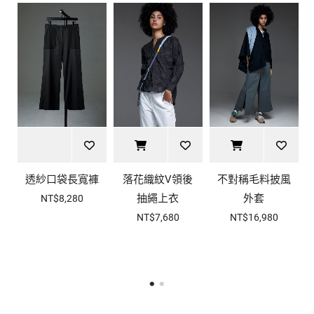
透紗口袋長寬褲
落花織紋V領後
不對稱毛料披風
抽繩上衣
外套
NT$8,280
NT$7,680
NT$16,980