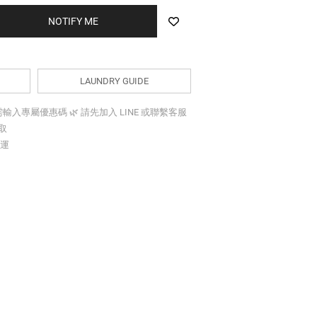
BUY NOW
LAUNDRY GUIDE
折需輸入專屬優惠碼 🌿 請先加入 LINE 或聯繫客服
索取
免運