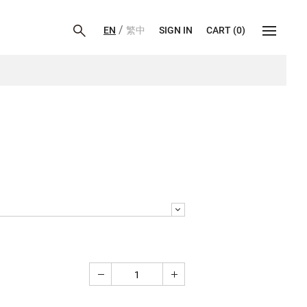
/
EN
繁中
SIGN IN
CART
(
0
)