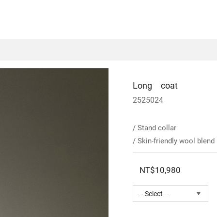
Long coat
2525024
/ Stand collar
/ Skin-friendly wool blend
NT$10,980
— Select —