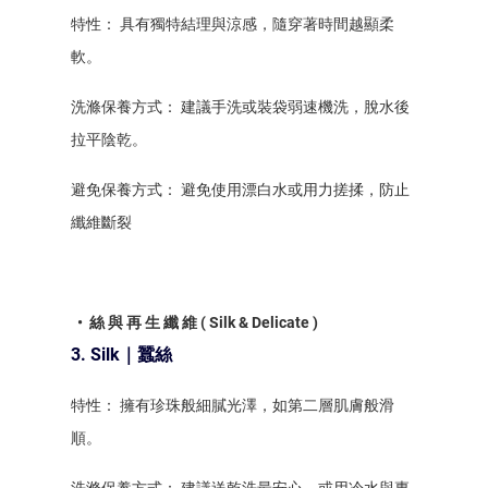
特性： 具有獨特結理與涼感，隨穿著時間越顯柔
軟。
洗滌保養方式： 建議手洗或裝袋弱速機洗，脫水後
拉平陰乾。
避免保養方式： 避免使用漂白水或用力搓揉，防止
纖維斷裂
• 絲 與 再 生 纖 維 ( Silk & Delicate )
3. Silk｜蠶絲
特性： 擁有珍珠般細膩光澤，如第二層肌膚般滑
順。
洗滌保養方式： 建議送乾洗最安心，或用冷水與專