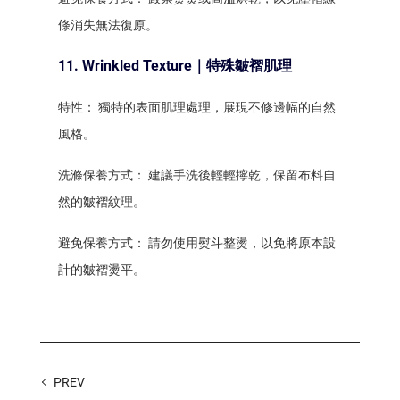
條消失無法復原。
11. Wrinkled Texture｜特殊皺褶肌理
特性： 獨特的表面肌理處理，展現不修邊幅的自然
風格。
洗滌保養方式： 建議手洗後輕輕擰乾，保留布料自
然的皺褶紋理。
避免保養方式： 請勿使用熨斗整燙，以免將原本設
計的皺褶燙平。
PREV