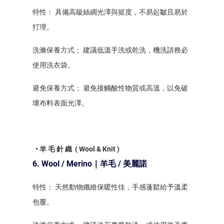
特性： 具備高級絲綢光澤與挺度，不易起皺且易於
打理。
洗滌保養方式： 建議低溫手洗或乾洗，機洗請務必
使用洗衣袋。
避免保養方式： 避免接觸酸性物質或高溫，以免破
壞布料表面光澤。
• 羊 毛 針 織 ( Wool & Knit )
6. Wool / Merino｜羊毛 / 美麗諾
特性： 天然動物纖維保暖性佳，手感蓬鬆給予溫柔
包覆。