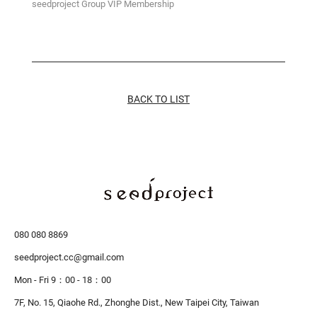
seedproject Group VIP Membership
BACK TO LIST
080 080 8869
seedproject.cc@gmail.com
Mon - Fri 9：00 - 18：00
7F, No. 15, Qiaohe Rd., Zhonghe Dist.,
New Taipei City, Taiwan