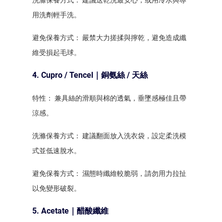
用洗劑輕手洗。
避免保養方式： 嚴禁大力搓揉與擰乾，避免造成纖
維受損起毛球。
4. Cupro / Tencel｜銅氨絲 / 天絲
特性： 兼具絲的滑順與棉的透氣，垂墜感極佳且帶
涼感。
洗滌保養方式： 建議翻面放入洗衣袋，設定柔洗模
式並低速脫水。
避免保養方式： 濕態時纖維較脆弱，請勿用力拉扯
以免變形破裂。
5. Acetate｜醋酸纖維