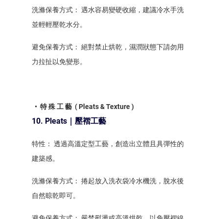
洗滌保養方式： 遇水容易變硬收縮，建議冷水手洗
並輕輕壓乾水分。
避免保養方式： 絕對禁止烘乾，濕潤狀態下請勿用
力拉扯以免變形。
• 特 殊 工 藝 ( Pleats & Texture )
10. Pleats｜壓褶工藝
特性： 透過高溫定型工藝，創造出立體且具彈性的
建築感。
洗滌保養方式： 捲起放入洗衣袋冷水機洗，脫水後
自然晾乾即可。
避免保養方式： 嚴禁熨燙或高溫烘乾，以免壓褶線