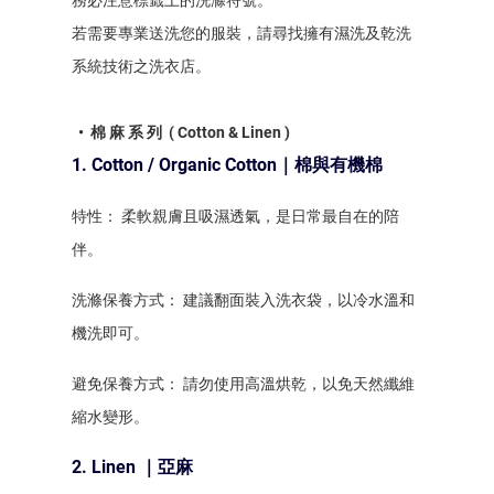
若需要專業送洗您的服裝，請尋找擁有濕洗及乾洗
系統技術之洗衣店。
• 棉 麻 系 列 ( Cotton & Linen )
1. Cotton / Organic Cotton｜棉與有機棉
特性： 柔軟親膚且吸濕透氣，是日常最自在的陪
伴。
洗滌保養方式： 建議翻面裝入洗衣袋，以冷水溫和
機洗即可。
避免保養方式： 請勿使用高溫烘乾，以免天然纖維
縮水變形。
2. Linen ｜亞麻