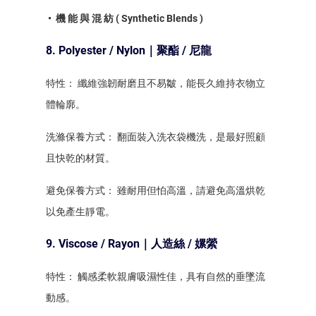
• 機 能 與 混 紡 ( Synthetic Blends )
8. Polyester / Nylon｜聚酯 / 尼龍
特性： 纖維強韌耐磨且不易皺，能長久維持衣物立
體輪廓。
洗滌保養方式： 翻面裝入洗衣袋機洗，是最好照顧
且快乾的材質。
避免保養方式： 雖耐用但怕高溫，請避免高溫烘乾
以免產生靜電。
9. Viscose / Rayon｜人造絲 / 嫘縈
特性： 觸感柔軟親膚吸濕性佳，具有自然的垂墜流
動感。