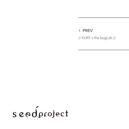
PREV
// KURT x the bugLab //