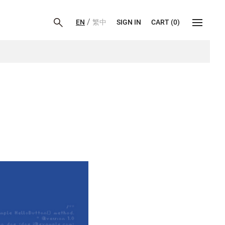
/
EN
繁中
SIGN IN
CART
(
0
)