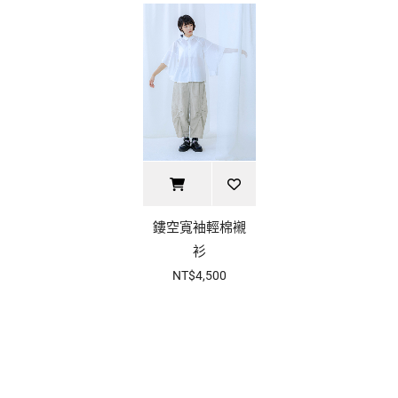
鏤空寬袖輕棉襯
衫
NT$4,500