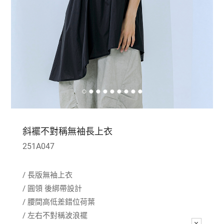
斜襬不對稱無袖長上衣
251A047
/ 長版無袖上衣
/ 圓領 後綁帶設計
/ 腰間高低差錯位荷葉
/ 左右不對稱波浪襬