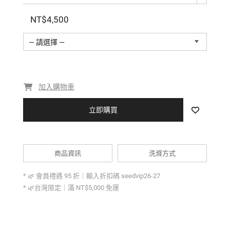
/ 自然垂墜 走動間展現律動美感
NT$4,500
— 請選擇 —
加入購物車
立即購買
商品資訊
洗滌方式
* 🌿 會員禮遇 95 折｜輸入折扣碼 seedvip26-27
* 🌿台灣限定｜滿 NT$5,000 免運