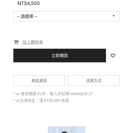
NT$4,500
— 請選擇 —
加入購物車
立即購買
商品資訊
洗滌方式
* 🌿 會員禮遇 95 折｜輸入折扣碼 seedvip26-27
* 🌿台灣限定｜滿 NT$5,000 免運