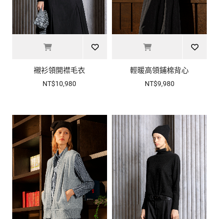
襯衫領開襟毛衣
輕暖高領鋪棉背心
NT$10,980
NT$9,980