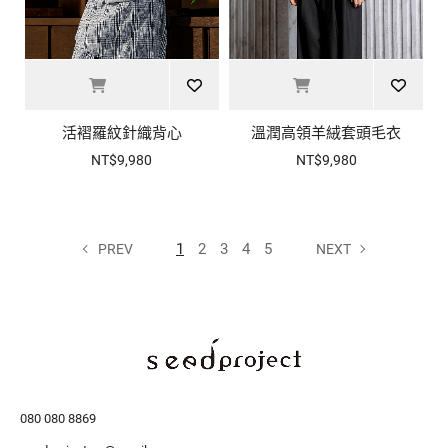
溫潤高領羊絨套頭毛衣
活褶羅紋針織背心
NT$9,980
NT$9,980
1
2
3
4
5
PREV
NEXT
080 080 8869