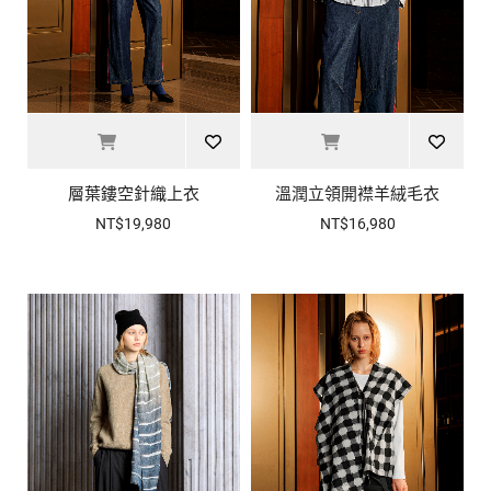
層葉鏤空針織上衣
溫潤立領開襟羊絨毛衣
NT$19,980
NT$16,980