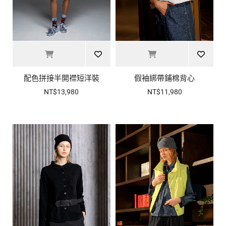
配色拼接半開襟短洋裝
假袖綁帶鋪棉背心
NT$13,980
NT$11,980