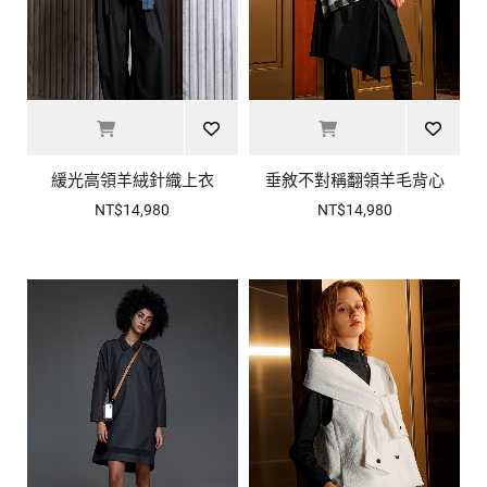
緩光高領羊絨針織上衣
垂敘不對稱翻領羊毛背心
NT$14,980
NT$14,980